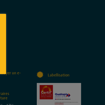
nvoyer un e-
Labellisation
raires
rture