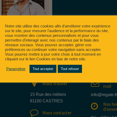
J, MON PHOTOGRAPHE,
Notre site utilise des cookies afin d'améliorer votre expérience
sur le site, pour mesurer l'audience et la performance du site,
TECHNICIEN
vous montrer des contenus personnalisés et pour vous
permettre d'interagir avec nos contenus par le biais des
réseaux sociaux. Vous pouvez accepter, gérer vos
préférences ou continuer votre navigation sans accepter.
Vous pourrez mettre à jour votre choix à tout moment en
cliquant sur le lien Cookies en bas de notre site.
Paramétrer
Tout accepter
Tout refuser
Nous e
Nous trouver
mail
15 Rue des métiers
info@regate.fr
81100 CASTRES
Nos ho
d'ouve
Nous contacter