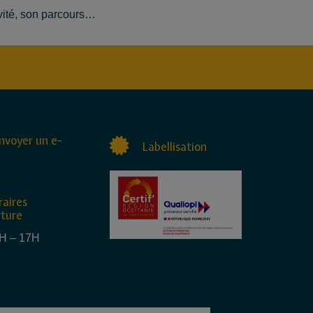
tivité, son parcours…
nvoyer un e-
Labellisation
raires
rture
4H – 17H