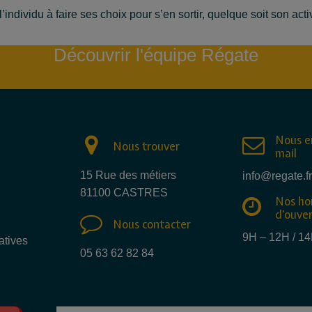
’individu à faire ses choix pour s’en sortir, quelque soit son ac
Découvrir l'équipe Régate
Nous e
Nous trouver
mail
15 Rue des métiers
info@regate.fr
81100 CASTRES
Nos ho
d'ouve
Nous contacter
9H – 12H / 1
atives
05 63 62 82 84