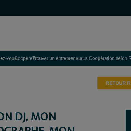
ez-vous
Coopérez
Trouver un entrepreneur
La Coopération selon 
RETOUR R
N DJ, MON