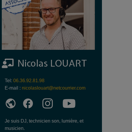
Nicolas LOUART
Tel:
06.36.92.81.98
E-mail :
nicolaslouart@netcourrier.com
public
facebook
Je suis DJ, technicien son, lumière, et
musicien.