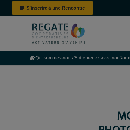
S’inscrire à une Rencontre
Qui sommes-nous ?
Entreprenez avec nous
Form
MO