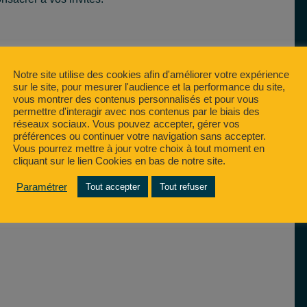
Notre site utilise des cookies afin d'améliorer votre expérience
sur le site, pour mesurer l'audience et la performance du site,
vous montrer des contenus personnalisés et pour vous
permettre d'interagir avec nos contenus par le biais des
réseaux sociaux. Vous pouvez accepter, gérer vos
préférences ou continuer votre navigation sans accepter.
Vous pourrez mettre à jour votre choix à tout moment en
cliquant sur le lien Cookies en bas de notre site.
Paramétrer
Tout accepter
Tout refuser