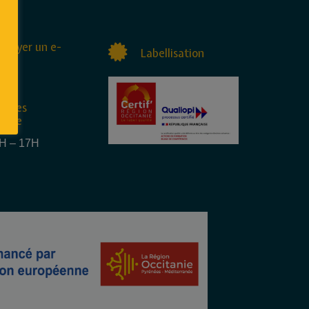
nvoyer un e-
Labellisation
raires
rture
4H – 17H