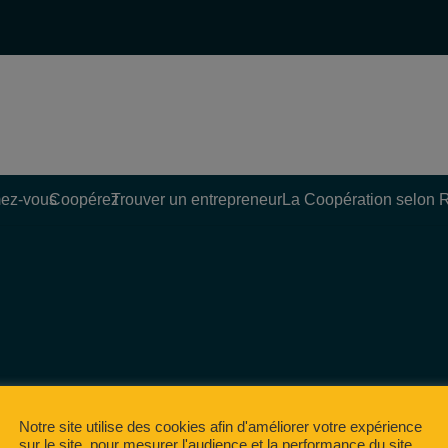
ez-vous
Coopérez
Trouver un entrepreneur
La Coopération selon 
Notre site utilise des cookies afin d'améliorer votre expérience
sur le site, pour mesurer l'audience et la performance du site,