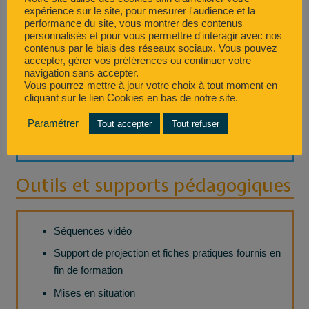
Méthodes pédagogiques
expérience sur le site, pour mesurer l'audience et la
performance du site, vous montrer des contenus
personnalisés et pour vous permettre d'interagir avec nos
contenus par le biais des réseaux sociaux. Vous pouvez
La formatrice alterne majoritairement entre méthodes
accepter, gérer vos préférences ou continuer votre
interrogatives (découverte des concepts à travers
navigation sans accepter.
Vous pourrez mettre à jour votre choix à tout moment en
l’expérience de chacun, le bon sens et l’étude de cas
cliquant sur le lien Cookies en bas de notre site.
pratiques), actives (mise en application sur des
exemples et travaux pratiques sur les cas particuliers
Paramétrer
Tout accepter
Tout refuser
des stagiaires : en réflexif, groupe ou miroir).
Outils et supports pédagogiques
Séquences vidéo
Support de projection et fiches pratiques fournis en
fin de formation
Mises en situation