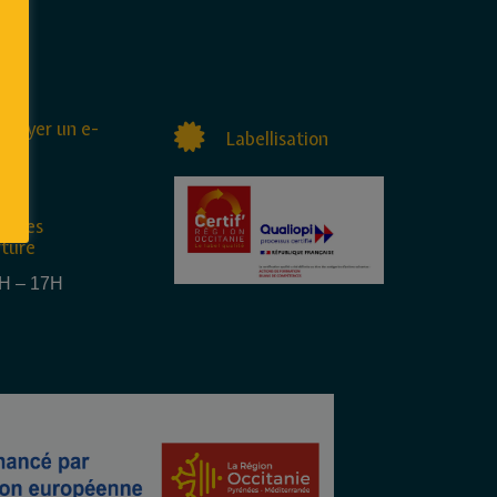
nvoyer un e-
Labellisation
raires
rture
4H – 17H