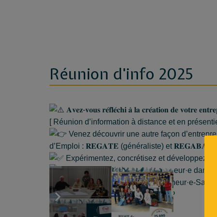
Réunion d'info 2025
𝐀𝐯𝐞𝐳-𝐯𝐨𝐮𝐬 𝐫𝐞́𝐟𝐥𝐞́𝐜𝐡𝐢 𝐚̀ 𝐥𝐚 𝐜𝐫𝐞́𝐚𝐭𝐢𝐨𝐧 𝐝𝐞 𝐯𝐨𝐭𝐫𝐞 𝐞𝐧𝐭𝐫
[ Réunion d’information à distance et en présentie
Venez découvrir une autre façon d’entrepre
d’Emploi : 𝐑𝐄𝐆𝐀𝐓𝐄 (généraliste) et 𝐑𝐄𝐆𝐀𝐁𝐀
Expérimentez, concrétisez et développez votr
Devenez un véritable entrepreneur·e dans un
Bénéficiez du statut d’Entrepreneur·e-Salari
Devenez associé·e de la SCOP