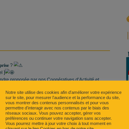
𝐞𝐩𝐫𝐢𝐬𝐞 ?
l ]
ndre proposée par nos Coopératives d’Activité et
 (bâtiment)
Notre site utilise des cookies afin d'améliorer votre expérience
e projet d’activité sans créer d’entreprise
sur le site, pour mesurer l'audience et la performance du site,
 cadre sécurisant et convivial
vous montrer des contenus personnalisés et pour vous
permettre d'interagir avec nos contenus par le biais des
é·e
réseaux sociaux. Vous pouvez accepter, gérer vos
préférences ou continuer votre navigation sans accepter.
Vous pourrez mettre à jour votre choix à tout moment en
cliquant sur le lien Cookies en bas de notre site.