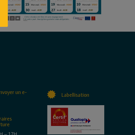
nvoyer un e-
Labellisation
raires
rture
4H – 17H