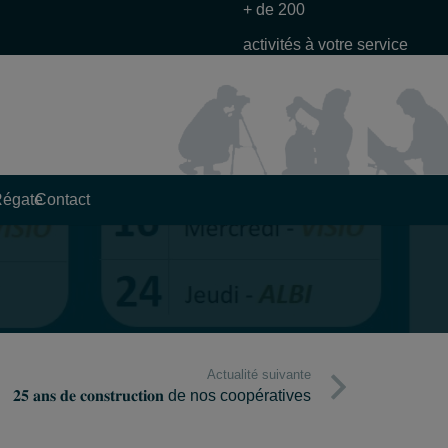
+ de 200
activités à votre service
Régate
Contact
Actualité suivante
𝟐𝟓 𝐚𝐧𝐬 𝐝𝐞 𝐜𝐨𝐧𝐬𝐭𝐫𝐮𝐜𝐭𝐢𝐨𝐧 de nos coopératives