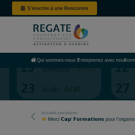
S’inscrire à une Rencontre
Qui sommes-nous ?
Entreprenez avec nous
Form
Actualité précédente
Merci 𝗖𝗮𝗽’ 𝗙𝗼𝗿𝗺𝗮𝘁𝗶𝗼𝗻𝘀 pour l’org