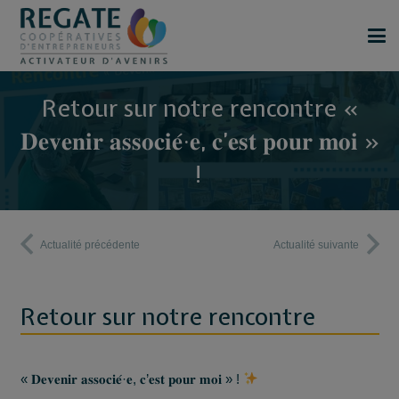
Retour sur notre rencontre «
𝐃𝐞𝐯𝐞𝐧𝐢𝐫 𝐚𝐬𝐬𝐨𝐜𝐢𝐞́·𝐞, 𝐜’𝐞𝐬𝐭 𝐩𝐨𝐮𝐫 𝐦𝐨𝐢 »
!
Actualité précédente
Actualité suivante
Retour sur notre rencontre
« 𝐃𝐞𝐯𝐞𝐧𝐢𝐫 𝐚𝐬𝐬𝐨𝐜𝐢𝐞́·𝐞, 𝐜’𝐞𝐬𝐭 𝐩𝐨𝐮𝐫 𝐦𝐨𝐢 » !