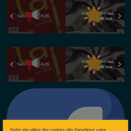
𝐄𝐧𝐭𝐫𝐞𝐩𝐫𝐞𝐧𝐝𝐫𝐞, 𝐨𝐮𝐢,
Salon TAF – ALBI
𝐦𝐚𝐢𝐬 𝐩𝐚𝐬 𝐬𝐞𝐮𝐥 !
𝐄𝐧𝐭𝐫𝐞𝐩𝐫𝐞𝐧𝐝𝐫𝐞, 𝐨𝐮𝐢,
Salon TAF – ALBI
𝐦𝐚𝐢𝐬 𝐩𝐚𝐬 𝐬𝐞𝐮𝐥 !
Notre site utilise des cookies afin d'améliorer votre