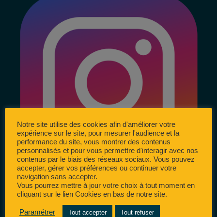
Notre site utilise des cookies afin d'améliorer votre
expérience sur le site, pour mesurer l'audience et la
performance du site, vous montrer des contenus
personnalisés et pour vous permettre d'interagir avec nos
contenus par le biais des réseaux sociaux. Vous pouvez
accepter, gérer vos préférences ou continuer votre
navigation sans accepter.
Vous pourrez mettre à jour votre choix à tout moment en
cliquant sur le lien Cookies en bas de notre site.
Paramétrer
Tout accepter
Tout refuser