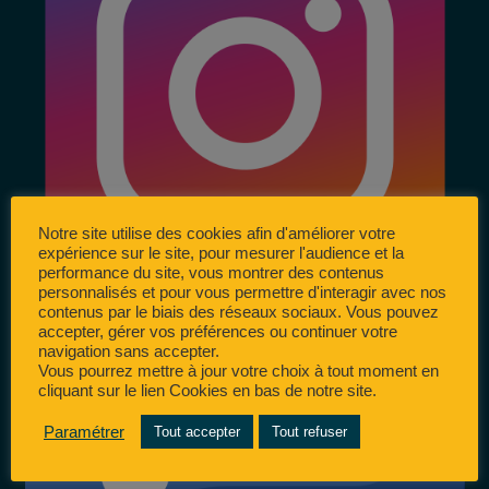
Notre site utilise des cookies afin d'améliorer votre
expérience sur le site, pour mesurer l'audience et la
performance du site, vous montrer des contenus
personnalisés et pour vous permettre d'interagir avec nos
contenus par le biais des réseaux sociaux. Vous pouvez
accepter, gérer vos préférences ou continuer votre
navigation sans accepter.
Vous pourrez mettre à jour votre choix à tout moment en
cliquant sur le lien Cookies en bas de notre site.
Paramétrer
Tout accepter
Tout refuser