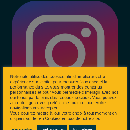
Notre site utilise des cookies afin d'améliorer votre
expérience sur le site, pour mesurer l'audience et la
performance du site, vous montrer des contenus
personnalisés et pour vous permettre d'interagir avec nos
contenus par le biais des réseaux sociaux. Vous pouvez
accepter, gérer vos préférences ou continuer votre
navigation sans accepter.
Vous pourrez mettre à jour votre choix à tout moment en
cliquant sur le lien Cookies en bas de notre site.
Paramétrer
Tout accepter
Tout refuser