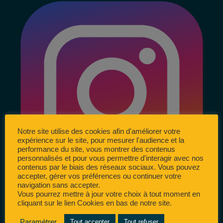
Notre site utilise des cookies afin d'améliorer votre
expérience sur le site, pour mesurer l'audience et la
performance du site, vous montrer des contenus
personnalisés et pour vous permettre d'interagir avec nos
contenus par le biais des réseaux sociaux. Vous pouvez
accepter, gérer vos préférences ou continuer votre
navigation sans accepter.
Vous pourrez mettre à jour votre choix à tout moment en
cliquant sur le lien Cookies en bas de notre site.
Paramétrer
Tout accepter
Tout refuser