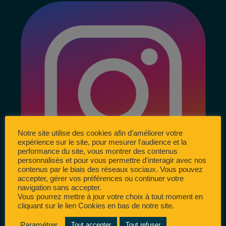
Notre site utilise des cookies afin d'améliorer votre
expérience sur le site, pour mesurer l'audience et la
performance du site, vous montrer des contenus
personnalisés et pour vous permettre d'interagir avec nos
contenus par le biais des réseaux sociaux. Vous pouvez
accepter, gérer vos préférences ou continuer votre
navigation sans accepter.
Vous pourrez mettre à jour votre choix à tout moment en
cliquant sur le lien Cookies en bas de notre site.
Paramétrer
Tout accepter
Tout refuser