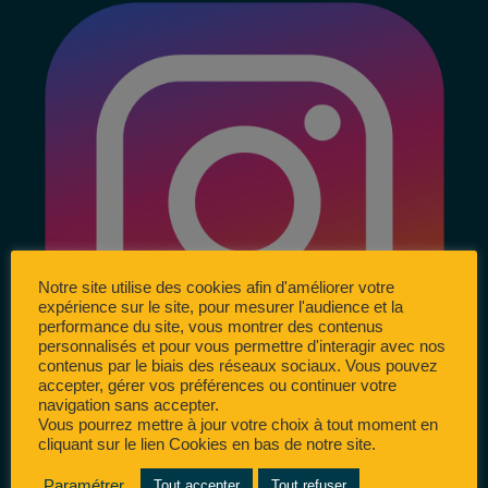
Notre site utilise des cookies afin d'améliorer votre
expérience sur le site, pour mesurer l'audience et la
performance du site, vous montrer des contenus
personnalisés et pour vous permettre d'interagir avec nos
contenus par le biais des réseaux sociaux. Vous pouvez
accepter, gérer vos préférences ou continuer votre
navigation sans accepter.
Vous pourrez mettre à jour votre choix à tout moment en
cliquant sur le lien Cookies en bas de notre site.
Paramétrer
Tout accepter
Tout refuser