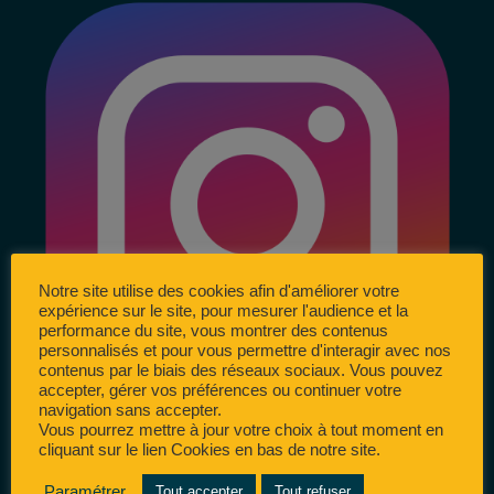
Notre site utilise des cookies afin d'améliorer votre
expérience sur le site, pour mesurer l'audience et la
performance du site, vous montrer des contenus
personnalisés et pour vous permettre d'interagir avec nos
contenus par le biais des réseaux sociaux. Vous pouvez
accepter, gérer vos préférences ou continuer votre
navigation sans accepter.
Vous pourrez mettre à jour votre choix à tout moment en
cliquant sur le lien Cookies en bas de notre site.
Paramétrer
Tout accepter
Tout refuser