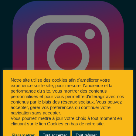
Notre site utilise des cookies afin d'améliorer votre
expérience sur le site, pour mesurer l'audience et la
performance du site, vous montrer des contenus
personnalisés et pour vous permettre d'interagir avec nos
contenus par le biais des réseaux sociaux. Vous pouvez
accepter, gérer vos préférences ou continuer votre
navigation sans accepter.
Vous pourrez mettre à jour votre choix à tout moment en
cliquant sur le lien Cookies en bas de notre site.
Paramétrer
Tout accepter
Tout refuser