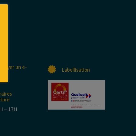
nvoyer un e-
Labellisation
raires
rture
4H – 17H