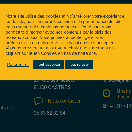
Notre site utilise des cookies afin d'améliorer votre expérience
sur le site, pour mesurer l'audience et la performance du site,
vous montrer des contenus personnalisés et pour vous
permettre d'interagir avec nos contenus par le biais des
réseaux sociaux. Vous pouvez accepter, gérer vos
préférences ou continuer votre navigation sans accepter.
Vous pourrez mettre à jour votre choix à tout moment en
cliquant sur le lien Cookies en bas de notre site.
Nous e
Paramétrer
Tout accepter
Tout refuser
Nous trouver
mail
15 Rue des métiers
info@regate.fr
81100 CASTRES
Nos ho
d'ouve
Nous contacter
9H – 12H / 1
atives
05 63 62 82 84