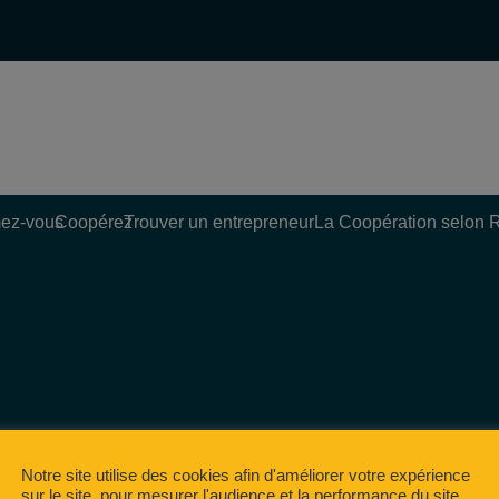
ez-vous
Coopérez
Trouver un entrepreneur
La Coopération selon 
Notre site utilise des cookies afin d'améliorer votre expérience
sur le site, pour mesurer l'audience et la performance du site,