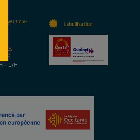
nvoyer un e-
Labellisation
raires
rture
4H – 17H