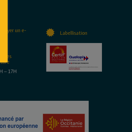
nvoyer un e-
Labellisation
raires
rture
4H – 17H