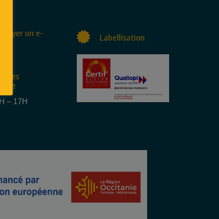
nvoyer un e-
Labellisation
raires
rture
4H – 17H