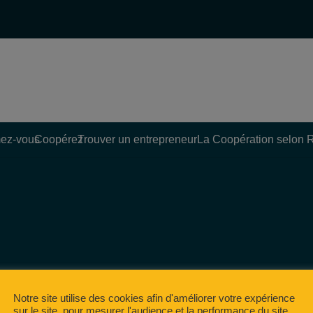
ez-vous
Coopérez
Trouver un entrepreneur
La Coopération selon 
Notre site utilise des cookies afin d'améliorer votre expérience
sur le site, pour mesurer l'audience et la performance du site,