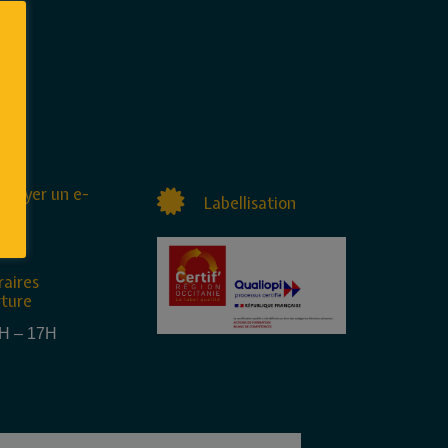
nvoyer un e-
Labellisation
raires
rture
4H – 17H