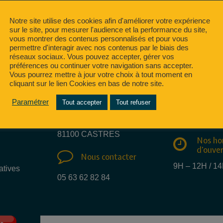
Notre site utilise des cookies afin d'améliorer votre expérience
sur le site, pour mesurer l'audience et la performance du site,
vous montrer des contenus personnalisés et pour vous
permettre d'interagir avec nos contenus par le biais des
réseaux sociaux. Vous pouvez accepter, gérer vos
préférences ou continuer votre navigation sans accepter.
Vous pourrez mettre à jour votre choix à tout moment en
cliquant sur le lien Cookies en bas de notre site.
Nous e
Nous trouver
Paramétrer
Tout accepter
Tout refuser
mail
15 Rue des métiers
info@regate.fr
81100 CASTRES
Nos ho
d'ouve
Nous contacter
9H – 12H / 1
atives
05 63 62 82 84