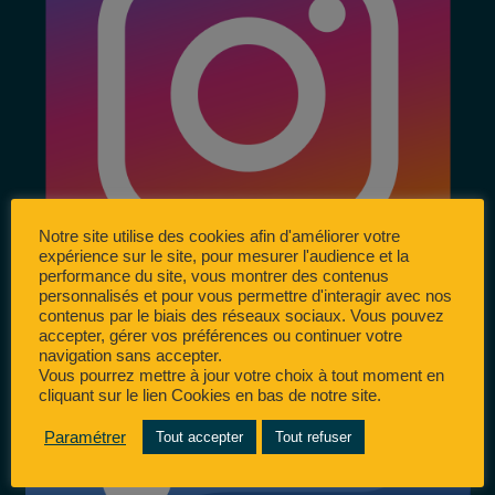
Notre site utilise des cookies afin d'améliorer votre
expérience sur le site, pour mesurer l'audience et la
performance du site, vous montrer des contenus
personnalisés et pour vous permettre d'interagir avec nos
contenus par le biais des réseaux sociaux. Vous pouvez
accepter, gérer vos préférences ou continuer votre
navigation sans accepter.
Vous pourrez mettre à jour votre choix à tout moment en
cliquant sur le lien Cookies en bas de notre site.
Paramétrer
Tout accepter
Tout refuser