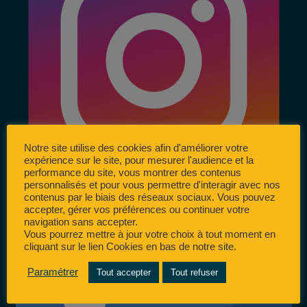
Notre site utilise des cookies afin d'améliorer votre
expérience sur le site, pour mesurer l'audience et la
performance du site, vous montrer des contenus
personnalisés et pour vous permettre d'interagir avec nos
contenus par le biais des réseaux sociaux. Vous pouvez
accepter, gérer vos préférences ou continuer votre
navigation sans accepter.
Vous pourrez mettre à jour votre choix à tout moment en
cliquant sur le lien Cookies en bas de notre site.
Paramétrer
Tout accepter
Tout refuser