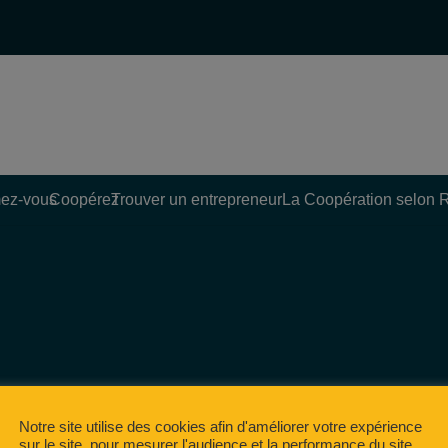
ez-vous
Coopérez
Trouver un entrepreneur
La Coopération selon 
Notre site utilise des cookies afin d'améliorer votre expérience
sur le site, pour mesurer l'audience et la performance du site,