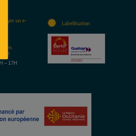
nvoyer un e-
Labellisation
raires
rture
4H – 17H