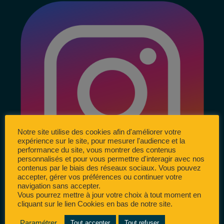
Notre site utilise des cookies afin d'améliorer votre
expérience sur le site, pour mesurer l'audience et la
performance du site, vous montrer des contenus
personnalisés et pour vous permettre d'interagir avec nos
contenus par le biais des réseaux sociaux. Vous pouvez
accepter, gérer vos préférences ou continuer votre
navigation sans accepter.
Vous pourrez mettre à jour votre choix à tout moment en
cliquant sur le lien Cookies en bas de notre site.
Paramétrer
Tout accepter
Tout refuser