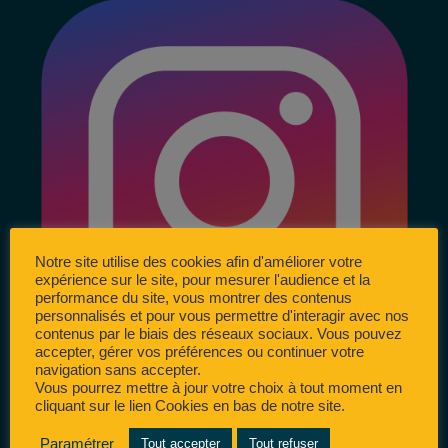
Notre site utilise des cookies afin d'améliorer votre
expérience sur le site, pour mesurer l'audience et la
performance du site, vous montrer des contenus
personnalisés et pour vous permettre d'interagir avec nos
contenus par le biais des réseaux sociaux. Vous pouvez
accepter, gérer vos préférences ou continuer votre
navigation sans accepter.
Vous pourrez mettre à jour votre choix à tout moment en
cliquant sur le lien Cookies en bas de notre site.
Paramétrer
Tout accepter
Tout refuser