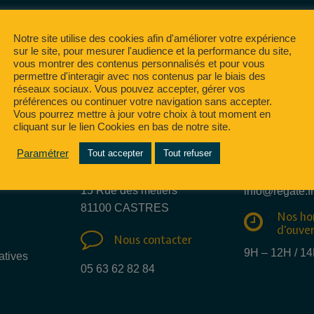
Notre site utilise des cookies afin d'améliorer votre expérience
sur le site, pour mesurer l'audience et la performance du site,
vous montrer des contenus personnalisés et pour vous
permettre d'interagir avec nos contenus par le biais des
réseaux sociaux. Vous pouvez accepter, gérer vos
préférences ou continuer votre navigation sans accepter.
Vous pourrez mettre à jour votre choix à tout moment en
cliquant sur le lien Cookies en bas de notre site.
Nous e
Paramétrer
Tout accepter
Tout refuser
Nous trouver
mail
15 Rue des métiers
info@regate.fr
81100 CASTRES
Nos ho
d'ouve
Nous contacter
9H – 12H / 1
atives
05 63 62 82 84