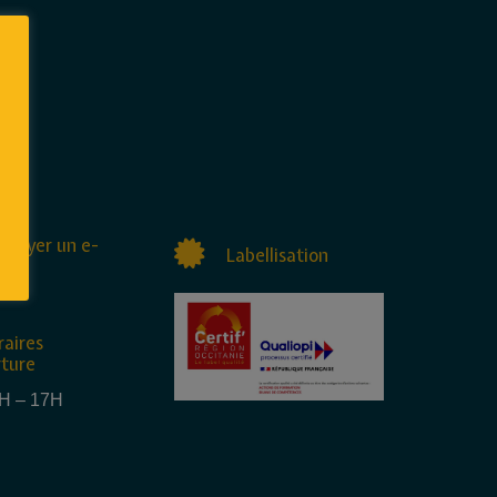
nvoyer un e-
Labellisation
raires
rture
4H – 17H