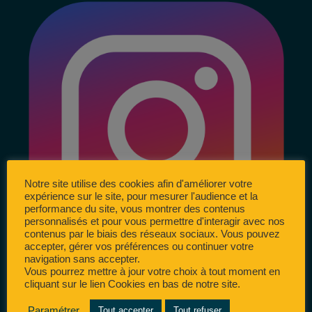
Notre site utilise des cookies afin d'améliorer votre
expérience sur le site, pour mesurer l'audience et la
performance du site, vous montrer des contenus
personnalisés et pour vous permettre d'interagir avec nos
contenus par le biais des réseaux sociaux. Vous pouvez
accepter, gérer vos préférences ou continuer votre
navigation sans accepter.
Vous pourrez mettre à jour votre choix à tout moment en
cliquant sur le lien Cookies en bas de notre site.
Paramétrer
Tout accepter
Tout refuser