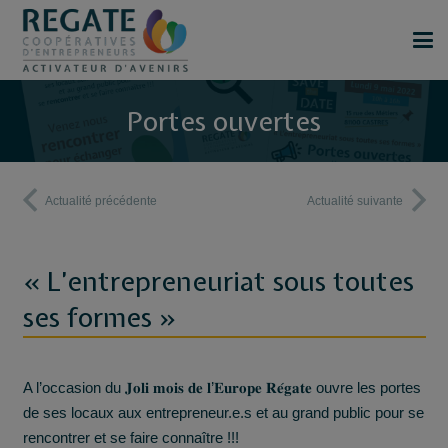
Portes ouvertes
Actualité précédente
Actualité suivante
« L’entrepreneuriat sous toutes
ses formes »
A l’occasion du 𝐉𝐨𝐥𝐢 𝐦𝐨𝐢𝐬 𝐝𝐞 𝐥’𝐄𝐮𝐫𝐨𝐩𝐞 𝐑𝐞́𝐠𝐚𝐭𝐞 ouvre les portes
de ses locaux aux entrepreneur.e.s et au grand public pour se
rencontrer et se faire connaître !!!