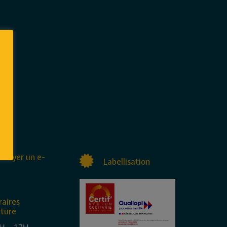
nvoyer un e-
Labellisation
raires
rture