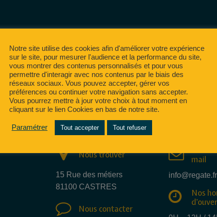
Notre site utilise des cookies afin d'améliorer votre expérience
sur le site, pour mesurer l'audience et la performance du site,
vous montrer des contenus personnalisés et pour vous
permettre d'interagir avec nos contenus par le biais des
réseaux sociaux. Vous pouvez accepter, gérer vos
préférences ou continuer votre navigation sans accepter.
entaire.
Vous pourrez mettre à jour votre choix à tout moment en
cliquant sur le lien Cookies en bas de notre site.
Paramétrer
Tout accepter
Tout refuser
Nous e
Nous trouver
mail
15 Rue des métiers
info@regate.fr
81100 CASTRES
Nos ho
d'ouve
Nous contacter