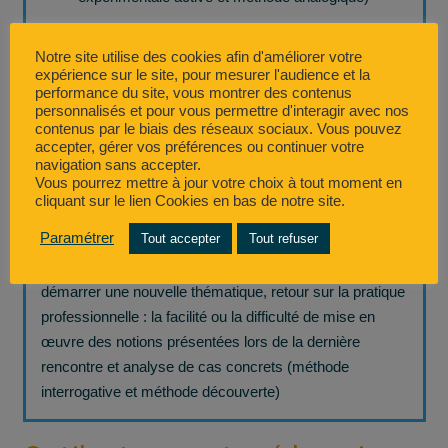
Présentation d’habiletés relationnelles (méthode
expositive magistrale)
Notre site utilise des cookies afin d'améliorer votre
expérience sur le site, pour mesurer l'audience et la
Mise en pratique de ces habiletés par des
performance du site, vous montrer des contenus
personnalisés et pour vous permettre d'interagir avec nos
exercices et des jeux de rôle (méthode
contenus par le biais des réseaux sociaux. Vous pouvez
démonstrative et méthode interrogative)
accepter, gérer vos préférences ou continuer votre
navigation sans accepter.
Bilan, pistes de réflexion et de travail pour
Vous pourrez mettre à jour votre choix à tout moment en
appliquer ces nouveaux outils au quotidien
cliquant sur le lien Cookies en bas de notre site.
(méthode interrogative)
Paramétrer
Tout accepter
Tout refuser
Avec en sus, à partir de la seconde session et avant de
démarrer une nouvelle thématique, retour sur la pratique
professionnelle : la facilité ou la difficulté de mise en
œuvre des notions présentées lors de la dernière
rencontre et analyse de cas concrets (méthode
interrogative et méthode découverte)