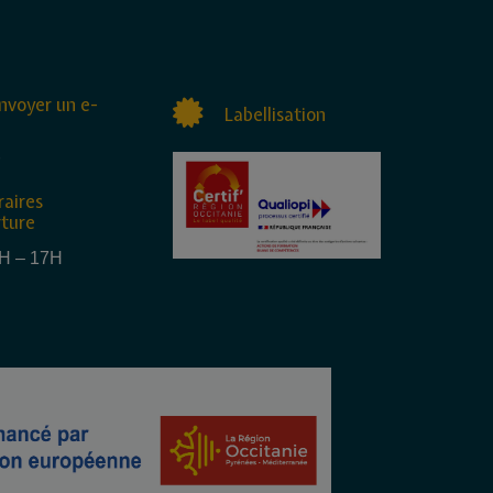
nvoyer un e-
Labellisation
raires
rture
4H – 17H