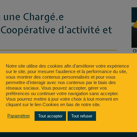
u une Chargé.e
oopérative d’activité et
9/2020
Notre site utilise des cookies afin d'améliorer votre expérience
sur le site, pour mesurer l'audience et la performance du site,
vous montrer des contenus personnalisés et pour vous
permettre d'interagir avec nos contenus par le biais des
réseaux sociaux. Vous pouvez accepter, gérer vos
préférences ou continuer votre navigation sans accepter.
Vous pourrez mettre à jour votre choix à tout moment en
cliquant sur le lien Cookies en bas de notre site.
Paramétrer
Tout accepter
Tout refuser