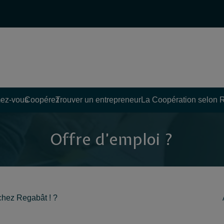
ez-vous
Coopérez
Trouver un entrepreneur
La Coopération selon 
Offre d’emploi ?
 chez Regabât ! ?