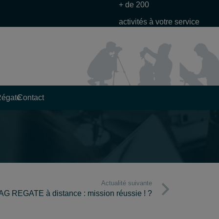
+ de 200
activités à votre service
Régate
Contact
Actualité suivante
AG REGATE à distance : mission réussie ! ?