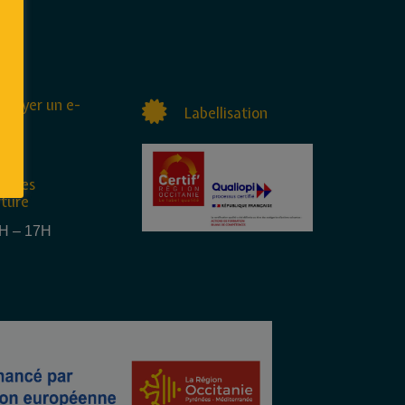
nvoyer un e-
Labellisation
raires
rture
4H – 17H