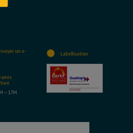
nvoyer un e-
Labellisation
raires
rture
4H – 17H