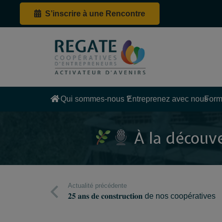
S’inscrire à une Rencontre
Qui sommes-nous ?
Entreprenez avec nous
Form
À la découvert
Actualité précédente
𝟐𝟓 𝐚𝐧𝐬 𝐝𝐞 𝐜𝐨𝐧𝐬𝐭𝐫𝐮𝐜𝐭𝐢𝐨𝐧 de nos coopératives