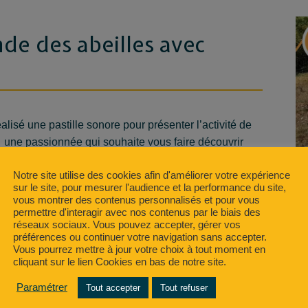
de des abeilles avec
 a réalisé une pastille sonore pour présenter l’activité de
ne passionnée qui souhaite vous faire découvrir
Notre site utilise des cookies afin d'améliorer votre expérience
pour ces incroyables pollinisateurs, essentiels à notre
sur le site, pour mesurer l'audience et la performance du site,
vous montrer des contenus personnalisés et pour vous
 dans cet univers bourdonnant et laissez-vous
permettre d'interagir avec nos contenus par le biais des
réseaux sociaux. Vous pouvez accepter, gérer vos
préférences ou continuer votre navigation sans accepter.
Vous pourrez mettre à jour votre choix à tout moment en
cliquant sur le lien Cookies en bas de notre site.
Paramétrer
Tout accepter
Tout refuser