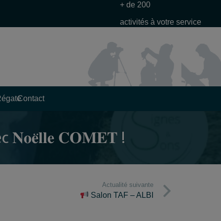
+ de 200
activités à votre service
Régate
Contact
̈𝐥𝐥𝐞 𝐂𝐎𝐌𝐄𝐓 !
Actualité suivante
Salon TAF – ALBI