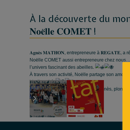
À la découverte du mon
𝐍𝐨𝐞̈𝐥𝐥𝐞 𝐂𝐎𝐌𝐄𝐓 !
𝐀𝐠𝐧𝐞̀𝐬 𝐌𝐀𝐓𝐇𝐎𝐍, entrepreneure à 𝐑𝐄𝐆𝐀𝐓𝐄,
Noëlle COMET aussi entrepreneure chez nous… u
l’univers fascinant des abeilles.
À travers son activité, Noëlle partage son amour 
biodiversité.
Grâce à la pastille sonore d’Agnès, plongez
captiver par la magie des ruches !
Ecouter