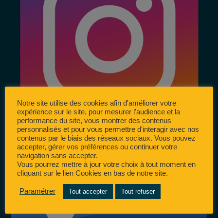
Notre site utilise des cookies afin d'améliorer votre
expérience sur le site, pour mesurer l'audience et la
performance du site, vous montrer des contenus
personnalisés et pour vous permettre d'interagir avec nos
contenus par le biais des réseaux sociaux. Vous pouvez
accepter, gérer vos préférences ou continuer votre
navigation sans accepter.
Vous pourrez mettre à jour votre choix à tout moment en
cliquant sur le lien Cookies en bas de notre site.
Paramétrer
Tout accepter
Tout refuser