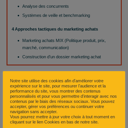
Analyse des concurrents
Systèmes de veille et benchmarking
4 Approches tactiques du marketing achats
Marketing achats MIX (Politique produit, prix,
marché, communication)
Construction d’un dossier marketing achat
Méthodes pédagogiques
Notre site utilise des cookies afin d'améliorer votre
expérience sur le site, pour mesurer l'audience et la
performance du site, vous montrer des contenus
Les méthodes pédagogiques utilisées lors de la
personnalisés et pour vous permettre d'interagir avec nos
formation sont : courts exposés magistraux, cas
contenus par le biais des réseaux sociaux. Vous pouvez
accepter, gérer vos préférences ou continuer votre
pratiques, travaux en sous-groupe et en individuel (inter-
navigation sans accepter.
séance), mises en situation, jeux interactifs, « classe
Vous pourrez mettre à jour votre choix à tout moment en
cliquant sur le lien Cookies en bas de notre site.
inversée »