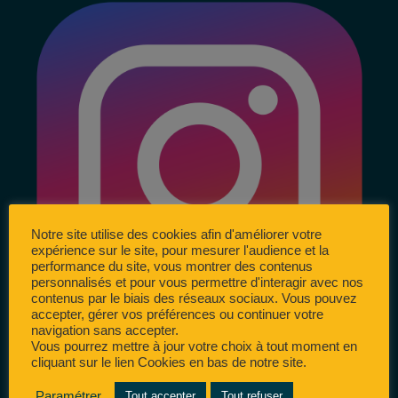
Notre site utilise des cookies afin d'améliorer votre
expérience sur le site, pour mesurer l'audience et la
performance du site, vous montrer des contenus
personnalisés et pour vous permettre d'interagir avec nos
contenus par le biais des réseaux sociaux. Vous pouvez
accepter, gérer vos préférences ou continuer votre
navigation sans accepter.
Vous pourrez mettre à jour votre choix à tout moment en
cliquant sur le lien Cookies en bas de notre site.
Paramétrer
Tout accepter
Tout refuser