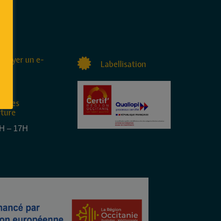
nvoyer un e-
Labellisation
raires
rture
4H – 17H