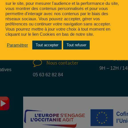
sur le site, pour mesurer l'audience et la performance du site,
vous montrer des contenus personnalisés et pour vous
permettre d'interagir avec nos contenus par le biais des
réseaux sociaux. Vous pouvez accepter, gérer vos
préférences ou continuer votre navigation sans accepter.
Nous e
Vous pourrez mettre à jour votre choix à tout moment en
Nous trouver
mail
cliquant sur le lien Cookies en bas de notre site.
15 Rue des métiers
info@regate.fr
Paramétrer
Tout accepter
Tout refuser
81100 CASTRES
Nos ho
d'ouve
Nous contacter
9H – 12H / 1
atives
05 63 62 82 84