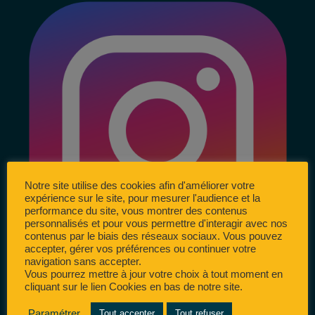
Notre site utilise des cookies afin d'améliorer votre
expérience sur le site, pour mesurer l'audience et la
performance du site, vous montrer des contenus
personnalisés et pour vous permettre d'interagir avec nos
contenus par le biais des réseaux sociaux. Vous pouvez
accepter, gérer vos préférences ou continuer votre
navigation sans accepter.
Vous pourrez mettre à jour votre choix à tout moment en
cliquant sur le lien Cookies en bas de notre site.
Paramétrer
Tout accepter
Tout refuser