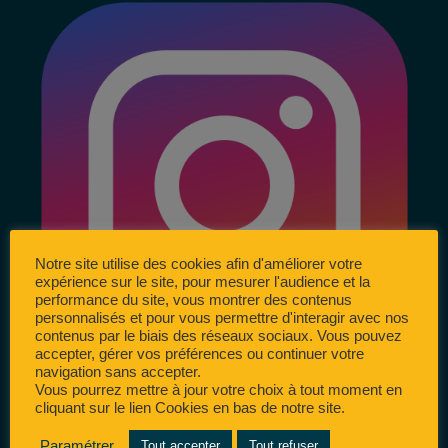
Notre site utilise des cookies afin d'améliorer votre
expérience sur le site, pour mesurer l'audience et la
performance du site, vous montrer des contenus
personnalisés et pour vous permettre d'interagir avec nos
contenus par le biais des réseaux sociaux. Vous pouvez
accepter, gérer vos préférences ou continuer votre
navigation sans accepter.
Vous pourrez mettre à jour votre choix à tout moment en
cliquant sur le lien Cookies en bas de notre site.
Paramétrer
Tout accepter
Tout refuser