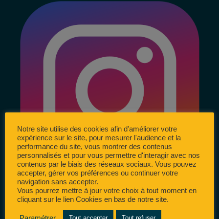
Notre site utilise des cookies afin d'améliorer votre
expérience sur le site, pour mesurer l'audience et la
performance du site, vous montrer des contenus
personnalisés et pour vous permettre d'interagir avec nos
contenus par le biais des réseaux sociaux. Vous pouvez
accepter, gérer vos préférences ou continuer votre
navigation sans accepter.
Vous pourrez mettre à jour votre choix à tout moment en
cliquant sur le lien Cookies en bas de notre site.
Paramétrer
Tout accepter
Tout refuser