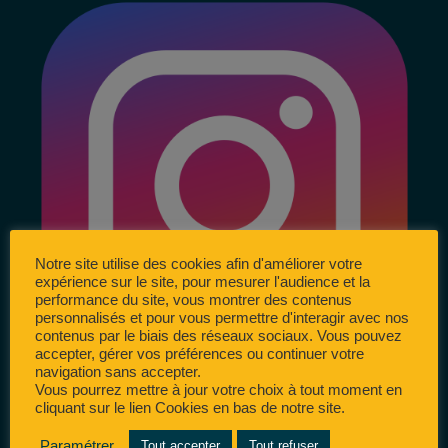
Notre site utilise des cookies afin d'améliorer votre
expérience sur le site, pour mesurer l'audience et la
performance du site, vous montrer des contenus
personnalisés et pour vous permettre d'interagir avec nos
contenus par le biais des réseaux sociaux. Vous pouvez
accepter, gérer vos préférences ou continuer votre
navigation sans accepter.
Vous pourrez mettre à jour votre choix à tout moment en
cliquant sur le lien Cookies en bas de notre site.
Paramétrer
Tout accepter
Tout refuser