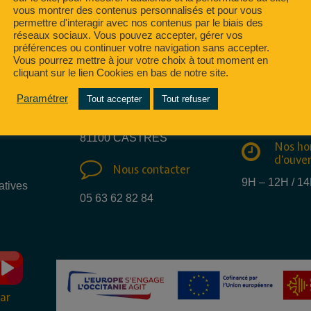
vous montrer des contenus personnalisés et pour vous
permettre d'interagir avec nos contenus par le biais des
réseaux sociaux. Vous pouvez accepter, gérer vos
préférences ou continuer votre navigation sans accepter.
Vous pourrez mettre à jour votre choix à tout moment en
cliquant sur le lien Cookies en bas de notre site.
Nous e
Nous trouver
mail
Paramétrer
Tout accepter
Tout refuser
15 Rue des métiers
info@regate.fr
81100 CASTRES
Nos ho
d'ouve
Nous contacter
9H – 12H / 1
atives
05 63 62 82 84
ar