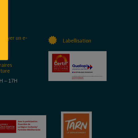
nvoyer un e-
Labellisation
raires
rture
4H – 17H