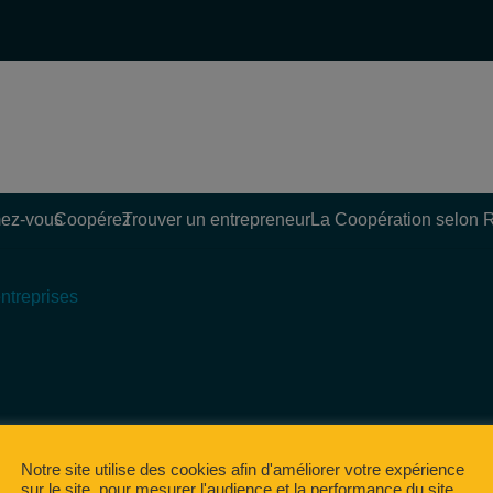
ez-vous
Coopérez
Trouver un entrepreneur
La Coopération selon 
ntreprises
Notre site utilise des cookies afin d'améliorer votre expérience
sur le site, pour mesurer l'audience et la performance du site,