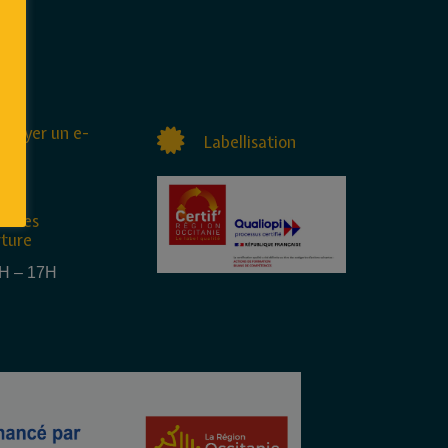
nvoyer un e-
Labellisation
raires
rture
4H – 17H