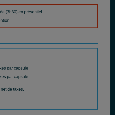
née (3h30)
en présentiel.
ntion.
s par capsule
es par capsule
 net de taxes.