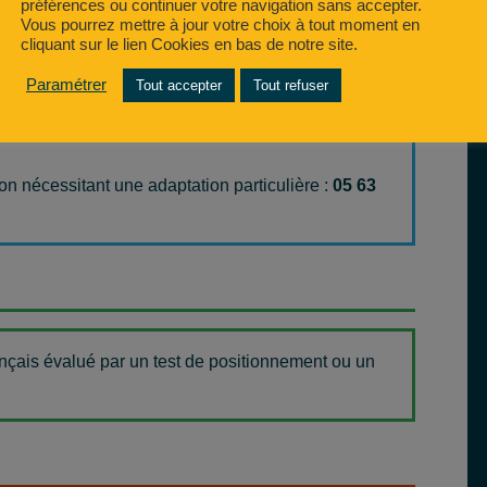
préférences ou continuer votre navigation sans accepter.
Vous pourrez mettre à jour votre choix à tout moment en
cliquant sur le lien Cookies en bas de notre site.
Paramétrer
Tout accepter
Tout refuser
ssée par la langue française en situation
on nécessitant une adaptation particulière :
05 63
ançais évalué par un test de positionnement ou un