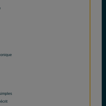
e
honique
 simples
écrit