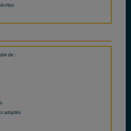
écrites
s
able de :
es
els adaptés