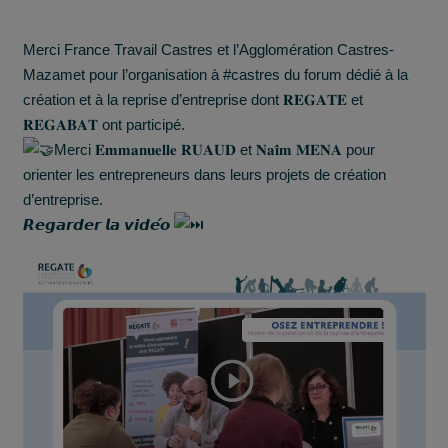
Merci
France Travail Castres
et l’
Agglomération Castres-
Mazamet
pour l’organisation à
#castres
du forum dédié à la
création et à la reprise d’entreprise dont 𝐑𝐄𝐆𝐀𝐓𝐄 et
𝐑𝐄𝐆𝐀𝐁𝐀𝐓 ont participé.
Merci 𝐄𝐦𝐦𝐚𝐧𝐮𝐞𝐥𝐥𝐞 𝐑𝐔𝐀𝐔𝐃 et 𝐍𝐚𝐢̈𝐦 𝐌𝐄𝐍𝐀 pour
orienter les entrepreneurs dans leurs projets de création
d’entreprise.
𝙍𝙚𝙜𝙖𝙧𝙙𝙚𝙧 𝙡𝙖 𝙫𝙞𝙙𝙚́𝙤