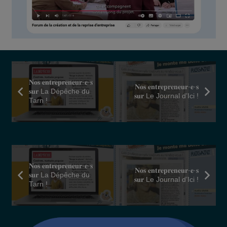
𝐍𝐨𝐬 𝐞𝐧𝐭𝐫𝐞𝐩𝐫𝐞𝐧𝐞𝐮𝐫·𝐞·𝐬
𝐍𝐨𝐬 𝐞𝐧𝐭𝐫𝐞𝐩𝐫𝐞𝐧𝐞𝐮𝐫·𝐞·𝐬
𝐬𝐮𝐫 La Dépêche du
𝐬𝐮𝐫 Le Journal d’Ici !
Tarn !
𝐍𝐨𝐬 𝐞𝐧𝐭𝐫𝐞𝐩𝐫𝐞𝐧𝐞𝐮𝐫·𝐞·𝐬
𝐍𝐨𝐬 𝐞𝐧𝐭𝐫𝐞𝐩𝐫𝐞𝐧𝐞𝐮𝐫·𝐞·𝐬
𝐬𝐮𝐫 La Dépêche du
𝐬𝐮𝐫 Le Journal d’Ici !
Tarn !