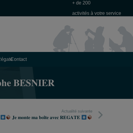
+ de 200
activités à votre service
Régate
Contact
 𝐁𝐄𝐒𝐍𝐈𝐄𝐑
Actualité suivante
𝐉𝐞 𝐦𝐨𝐧𝐭𝐞 𝐦𝐚 𝐛𝐨𝐢̂𝐭𝐞 𝐚𝐯𝐞𝐜 𝐑𝐄𝐆𝐀𝐓𝐄