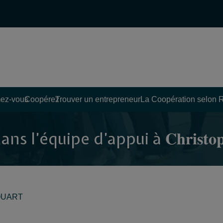
ez-vous
Coopérez
Trouver un entrepreneur
La Coopération selon 
l’équipe d’appui à 𝐂𝐡𝐫𝐢𝐬𝐭𝐨𝐩𝐡
LOUART