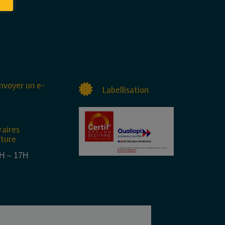
nvoyer un e-
Labellisation
raires
rture
4H – 17H