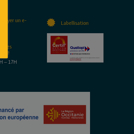
nvoyer un e-
Labellisation
raires
rture
4H – 17H