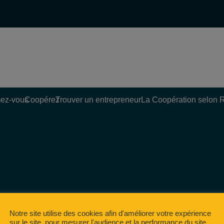
ez-vous
Coopérez
Trouver un entrepreneur
La Coopération selon 
Notre site utilise des cookies afin d'améliorer votre expérience
sur le site, pour mesurer l'audience et la performance du site,