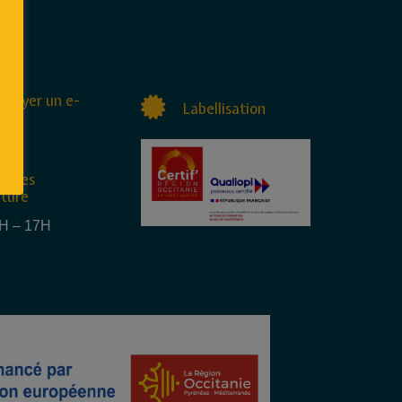
nvoyer un e-
Labellisation
raires
rture
4H – 17H